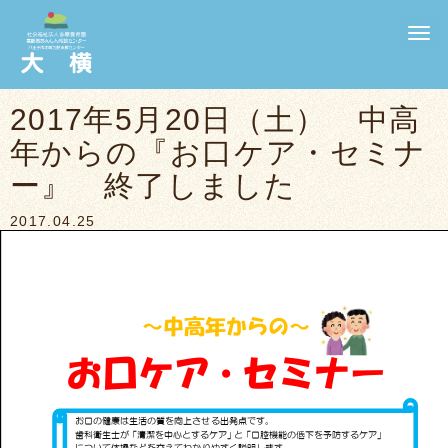
N
a
v
i
g
2017年5月20日（土） 中高
a
t
年からの『お口ケア・セミナ
i
o
n
ー』 終了しました
2017.04.25