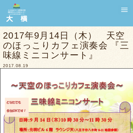
N
a
v
i
g
2017年9月14日（木） 天空
a
t
のほっこりカフェ演奏会 『三
i
o
n
味線ミニコンサート』
2017.08.19