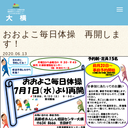
N
a
v
i
g
おおよこ毎日体操 再開しま
a
t
す！
i
o
n
2020.06.13