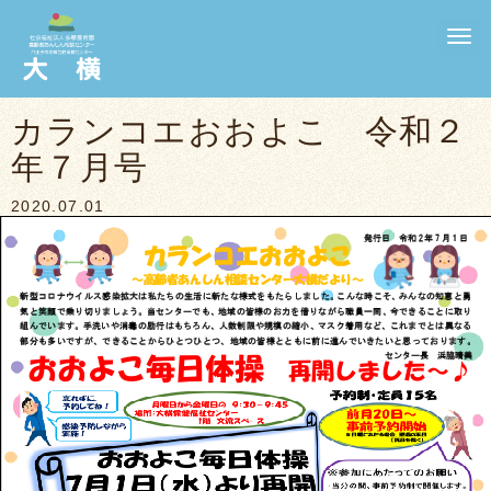
N
a
v
i
g
カランコエおおよこ 令和２
a
t
年７月号
i
o
n
2020.07.01