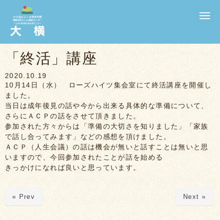
N
a
v
i
g
「終活」講座
a
t
i
2020.10.19
o
10月14日（水） ローズハイツ集会室にて終活講座を開催し
n
ました。
当日は成年後見の話や今から出来る具体的な準備について、
さらにＡＣＰの話をさせて頂きました。
参加された方々からは「準備の大切さを知りました」「家族
で話し合ってみます」などの感想を頂けました。
ＡＣＰ（人生会議）の話は機会が無いと話すことは無いと思
いますので、今回参加されたことが話を始める
きっかけになれば良いと思っています。
« Prev
Next »