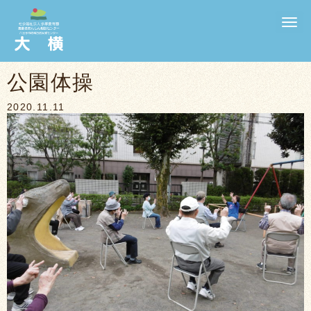
N
a
v
i
g
公園体操
a
t
i
2020.11.11
o
n