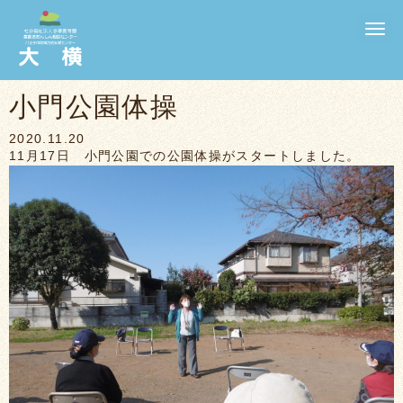
N
a
v
i
g
小門公園体操
a
t
i
2020.11.20
o
11月17日 小門公園での公園体操がスタートしました。
n