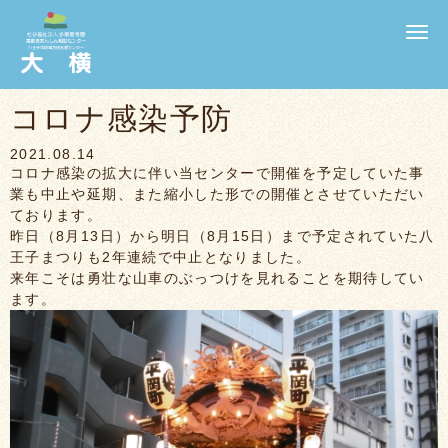
N
a
v
i
g
コロナ感染予防
a
t
i
2021.08.14
o
コロナ感染の拡大に伴い当センターで開催を予定していた事
n
業も中止や延期、また縮小した形での開催とさせていただい
ております。
昨日（8月13日）から明日（8月15日）まで予定されていた八
王子まつりも2年連続で中止となりました。
来年こそは勇壮な山車のぶっつけを見れることを期待してい
ます。