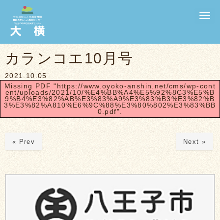
N
a
v
i
g
カランコエ10月号
a
t
i
2021.10.05
o
Missing PDF "https://www.oyoko-anshin.net/cms/wp-cont
n
ent/uploads/2021/10/%E4%BB%A4%E5%92%8C3%E5%B
9%B4%E3%82%AB%E3%83%A9%E3%83%B3%E3%82%B
3%E3%82%A810%E6%9C%88%E3%80%802%E3%83%BB
0.pdf".
« Prev
Next »