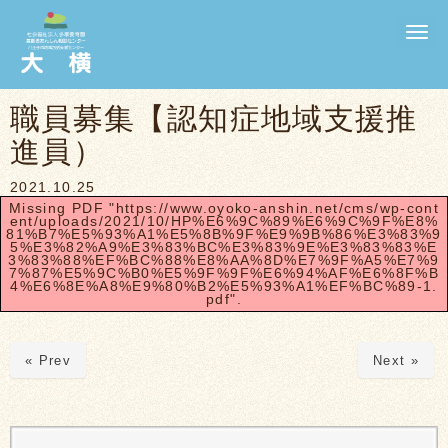
N
a
v
i
g
職員募集【認知症地域支援推
a
t
進員）
i
o
n
2021.10.25
Missing PDF "https://www.oyoko-anshin.net/cms/wp-cont
ent/uploads/2021/10/HP%E6%9C%89%E6%9C%9F%E8%
81%B7%E5%93%A1%E5%8B%9F%E9%9B%86%E3%83%9
5%E3%82%A9%E3%83%BC%E3%83%9E%E3%83%83%E
3%83%88%EF%BC%88%E8%AA%8D%E7%9F%A5%E7%9
7%87%E5%9C%B0%E5%9F%9F%E6%94%AF%E6%8F%B
4%E6%8E%A8%E9%80%B2%E5%93%A1%EF%BC%89-1.
pdf".
« Prev
Next »