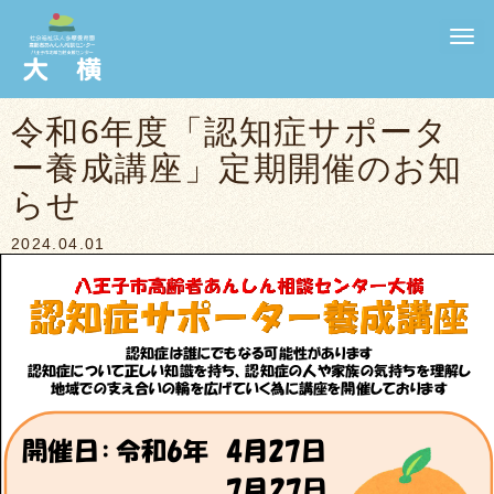
N
a
v
i
g
令和6年度「認知症サポータ
a
t
ー養成講座」定期開催のお知
i
o
n
らせ
2024.04.01