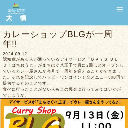
N
a
v
i
g
カレーショップBLGが一周
a
t
年!!
i
o
n
2024.09.12
認知症がある人が通っているデイサービス「ＤＡＹＳ ＢＬ
Ｇ！はちおうじ」がまちはぐ八王子で月に2回ほどオープンし
ているカレー屋さんが今月で一周年を迎えることができまし
た。それを記念してハッピーワンコイン！全メニュー500円で
提供するとのことです。
食べに行ったことがない人もこの機会に行ってみてはいかが
でしょうか。