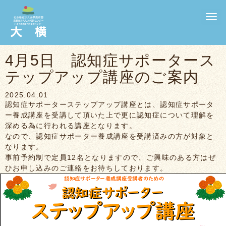
N
a
v
i
g
4月5日 認知症サポータース
a
t
テップアップ講座のご案内
i
o
n
2025.04.01
認知症サポーターステップアップ講座とは、認知症サポータ
ー養成講座を受講して頂いた上で更に認知症について理解を
深める為に行われる講座となります。
なので、認知症サポーター養成講座を受講済みの方が対象と
なります。
事前予約制で定員12名となりますので、ご興味のある方はぜ
ひお申し込みのご連絡をお待ちしております。