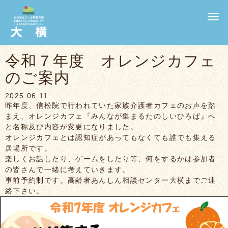
N
a
v
i
g
令和７年度 オレンジカフェ
a
t
のご案内
i
o
n
2025.06.11
昨年度、信松院で行われていた家族介護者カフェのお声を踏
まえ、オレンジカフェ『みんなが集まるたのしいひろば』へ
と名称及び内容が変更になりました。
オレンジカフェとは認知症があってもなくても誰でも集える
居場所です。
楽しくお話したり、ゲームをしたり等、何をするかは参加者
の皆さんで一緒に考えていきます。
事前予約制です。高齢者あんしん相談センター大横までご連
絡下さい。