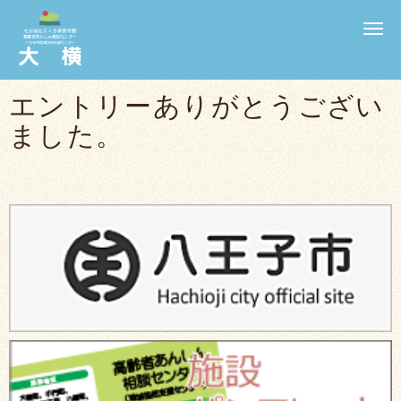
N
a
v
i
g
エントリーありがとうござい
a
t
ました。
i
o
n